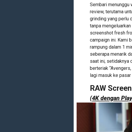
Sembari menunggu wa
review, terutama un
grinding yang perlu 
tanpa mengeluarkan 
screenshot fresh fr
campaign ini. Kami b
rampung dalam 1 min
seberapa menarik da
saat ini, setidaknya 
berteriak “Avengers
lagi masuk ke pasar 
RAW Screen
(4K dengan Play