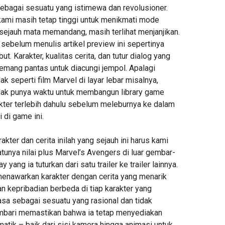
ebagai sesuatu yang istimewa dan revolusioner.
ami masih tetap tinggi untuk menikmati mode
sejauh mata memandang, masih terlihat menjanjikan.
sebelum menulis artikel preview ini sepertinya
t. Karakter, kualitas cerita, dan tutur dialog yang
memang pantas untuk diacungi jempol. Apalagi
k seperti film Marvel di layar lebar misalnya,
dak punya waktu untuk membangun library game
ter terlebih dahulu sebelum meleburnya ke dalam
 di game ini.
akter dan cerita inilah yang sejauh ini harus kami
atunya nilai plus Marvel’s Avengers di luar gembar-
 yang ia tuturkan dari satu trailer ke trailer lainnya.
enawarkan karakter dengan cerita yang menarik
n kepribadian berbeda di tiap karakter yang
asa sebagai sesuatu yang rasional dan tidak
bari memastikan bahwa ia tetap menyediakan
atik – baik dari sisi kamera hingga animasi untuk