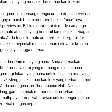
mi apa yang menarik dari setiap karakter ini.
ar game ini memang mengucur dari desain level dan
gnya, masih belum memperlihatkan “sinar”-nya
el preview ini. Bahkan misi-misi di mode campaign
dari satu atau dua yang berhasil tampil unik, sebagian
ta Anda terjun ke satu area terbuka, bergerak ke
nundukkan sejumlah musuh, menaiki elevator ke area
ngulangnya hingga selesai.
asi dan jenis misi yang harus Anda selesaikan
titif karena variasi yang memang minim, dimana
unjungi lokasi yang sama untuk dua jenis misi yang
lay? Menggunakan tiap karakter yang berhasil tampil
ka Anda menggunakan Thor ataupun Hulk. Namun
ng, game ini tidak memperlihatkan keharusan
multiplayer kooperatif, selain untuk mengurangi bar
 tebal dengan cepat.