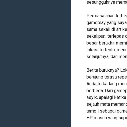
sesungguhnya memaha
Permasalahan terbes
gameplay yang sayan
sama sekali di artik
sekalipun, terlepas 
besar berakhir memin
lokasi tertentu, me
selanjutnya, dan me
Berita buruknya? Lok
berujung terasa repe
Anda terkadang meng
berbeda. Dari gamep
asyik, apalagi keti
sejauh mata memanda
tampil sebagai game 
HP musuh yang super