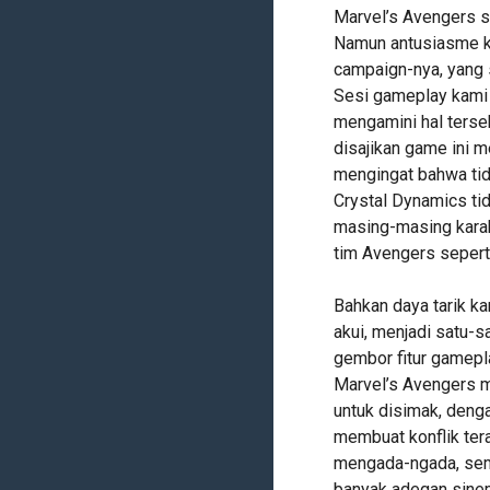
Marvel’s Avengers s
Namun antusiasme k
campaign-nya, yang 
Sesi gameplay kami 
mengamini hal tersebu
disajikan game ini 
mengingat bahwa tida
Crystal Dynamics ti
masing-masing karak
tim Avengers seperti
Bahkan daya tarik kar
akui, menjadi satu-s
gembor fitur gameplay
Marvel’s Avengers m
untuk disimak, denga
membuat konflik ter
mengada-ngada, sem
banyak adegan sinem