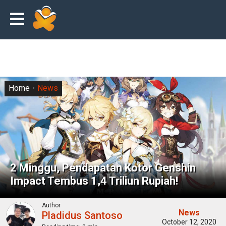
Home
News
2 Minggu, Pendapatan Kotor Genshin
Impact Tembus 1,4 Triliun Rupiah!
Author
News
Pladidus Santoso
October 12, 2020