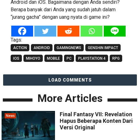
Android dan iOS. Bagaimana dengan Anda sendiri?
Berapa banyak dari Anda yang sudah jatuh dalam
“jurang gacha” dengan uang nyata di game ini?
Tags:
ACTION
ANDROID
GAMINGNEWS
GENSHIN IMPACT
IOS
MIHOYO
MOBILE
PC
PLAYSTATION 4
RPG
LOAD COMMENTS
More Articles
Final Fantasy VII: Revelation
News
Hapus Beberapa Konten Dari
Versi Original