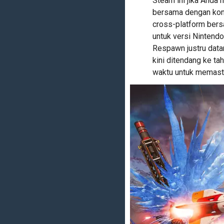
Steam ini jika Anda 
bersama dengan kont
cross-platform bers
untuk versi Ninten
Respawn justru data
kini ditendang ke t
waktu untuk memasti