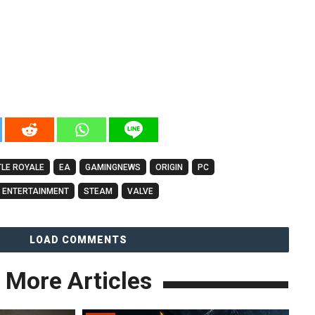
TLE ROYALE
EA
GAMINGNEWS
ORIGIN
PC
 ENTERTAINMENT
STEAM
VALVE
LOAD COMMENTS
More Articles