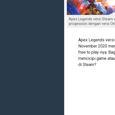
Apex Legends versi Steam a
progession dengan versi Ori
Apex Legends versi 
November 2020 mend
free to play-nya. Ba
mencicipi game atau 
di Steam?