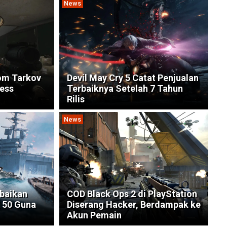
News
om Tarkov
Devil May Cry 5 Catat Penjualan
ess
Terbaiknya Setelah 7 Tahun
Rilis
News
rbaikan
COD Black Ops 2 di PlayStation
 50 Guna
Diserang Hacker, Berdampak ke
Akun Pemain