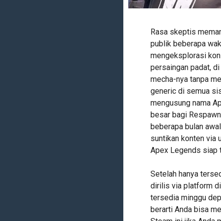
Rasa skeptis meman
publik beberapa wakt
mengeksplorasi kons
persaingan padat, d
mecha-nya tanpa me
generic di semua si
mengusung nama Ape
besar bagi Respawn 
beberapa bulan awal 
suntikan konten via 
Apex Legends siap tib
Setelah hanya tersed
dirilis via platform 
tersedia minggu depa
berarti Anda bisa m