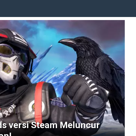
s versi Steam Meluncur
an!