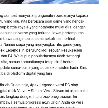
g sempat menyertai pengenalan perdananya kepada
u yang lalu. Kita berbicara soal game yang hendak
ep battle-royale yang notabene mulai diisi dengan
i sebuah universe yang terkenal lewat pertempuran
mbawa sang mecha sama sekali, dan terlihat
si. Namun siapa yang menyangka, rilis game yang
x Legends ini berujung jadi sebuah kesuksesan
dan EA. Walaupun popularitasnya tidak setinggi
rilis, namun komunitasnya tetap aktif berkat
update cuma-cuma yang secara konsisten hadir. Kini,
a di platform digital yang lain.
ia via Origin saja, Apex Legends versi PC siap
digital milik Valve – Steam. Versi Steam ini akan mulai
n, lengkap dengan fitu cross-progression. Ini
embawa semua progress akun Origin Anda ke versi