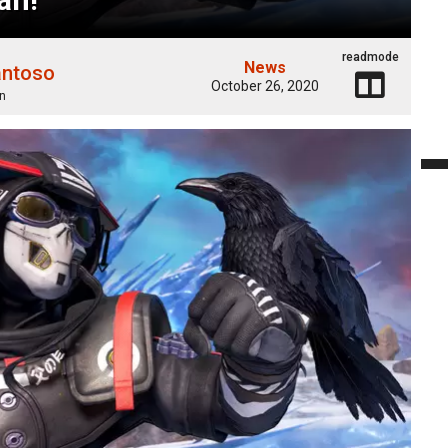
readmode
News
antoso
October 26, 2020
n