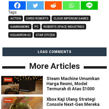
Tags:
ACTION
CHRIS ROBERTS
CLOUD IMPERIUM GAMES
GAMINGNEWS
PC
ROBERTS SPACE INDUSTRIES
SQUADRON 42
STAR CITIZEN
LOAD COMMENTS
More Articles
Steam Machine Umumkan
News
Harga Resmi, Model
Termurah di Atas $1000
Xbox Kaji Ulang Strategi
News
Console Next-Gen Mereka