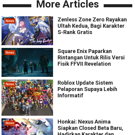
More Articles
Zenless Zone Zero Rayakan
News
Ultah Kedua, Bagi Karakter
S-Rank Gratis
Square Enix Paparkan
News
Rintangan Untuk Rilis Versi
Fisik FFVII Revelation
Roblox Update Sistem
News
Pelaporan Supaya Lebih
Informatif
Honkai: Nexus Anima
News
Siapkan Closed Beta Baru,
Hadirkan Karakter dan