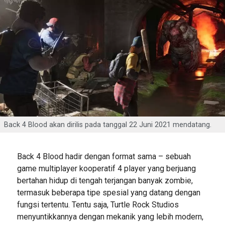
Back 4 Blood akan dirilis pada tanggal 22 Juni 2021 mendatang.
Back 4 Blood hadir dengan format sama – sebuah
game multiplayer kooperatif 4 player yang berjuang
bertahan hidup di tengah terjangan banyak zombie,
termasuk beberapa tipe spesial yang datang dengan
fungsi tertentu. Tentu saja, Turtle Rock Studios
menyuntikkannya dengan mekanik yang lebih modern,