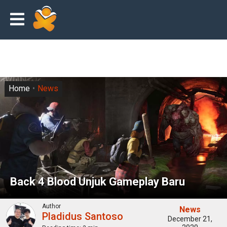
Home
News
Back 4 Blood Unjuk Gameplay Baru
Author
News
Pladidus Santoso
December 21,