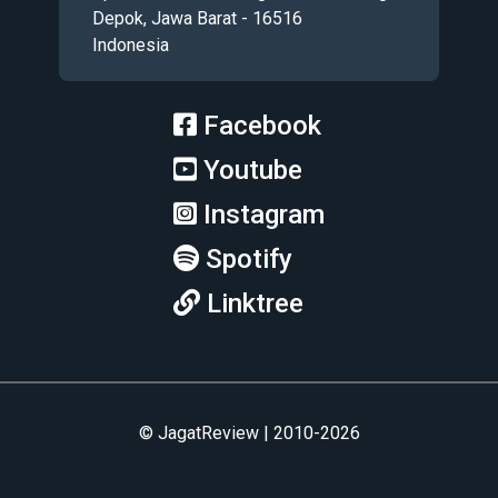
Depok, Jawa Barat - 16516
Indonesia
Facebook
Youtube
Instagram
Spotify
Linktree
© JagatReview | 2010-2026