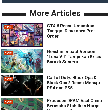
More Articles
GTA 6 Resmi Umumkan
News
Tanggal Dibukanya Pre-
Order
Genshin Impact Version
News
“Luna VII” Tampilkan Krisis
Baru di Sumeru
Call of Duty: Black Ops &
News
Black Ops 2 Resmi Menuju
PS4 dan PS5
Produsen DRAM Asal China
News
Berusaha Stabilkan Harga