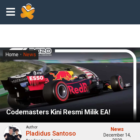
Home
News
Codemasters Kini Resmi Milik EA!
Author
News
Pladidus Santoso
December 14,