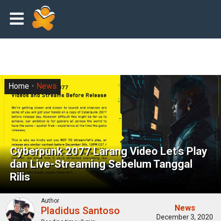
Home
News
Cyberpunk 2077 Larang Video Let’s Play
dan Live-Streaming Sebelum Tanggal
Rilis
Author
News
Pladidus Santoso
December 3, 2020