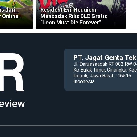
s dari
Resident Evil Requiem
r Online
Mendadak Rilis DLC Gratis
“Leon Must Die Forever”
PT. Jagat Genta Tek
Jl. Darussaadah RT 002 RW 0
Kp Bulak Timur, Cinangka, K
Depok, Jawa Barat - 16516
Indonesia
eview