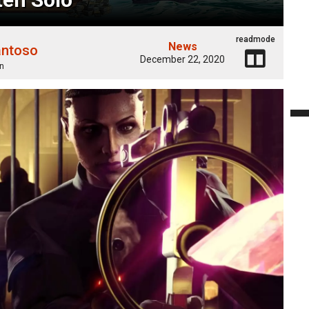
readmode
News
antoso
December 22, 2020
n