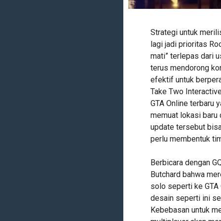
Strategi untuk meril
lagi jadi prioritas R
mati” terlepas dari 
terus mendorong ko
efektif untuk berpe
Take Two Interactiv
GTA Online terbaru y
memuat lokasi baru d
update tersebut bisa
perlu membentuk tim
Berbicara dengan GQ,
Butchard bahwa mer
solo seperti ke GTA
desain seperti ini s
Kebebasan untuk menj