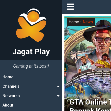
Home
News
Jagat Play
Gaming at its best!
Home
Channels
Networks
GTA Online 
About
Banyak Kont