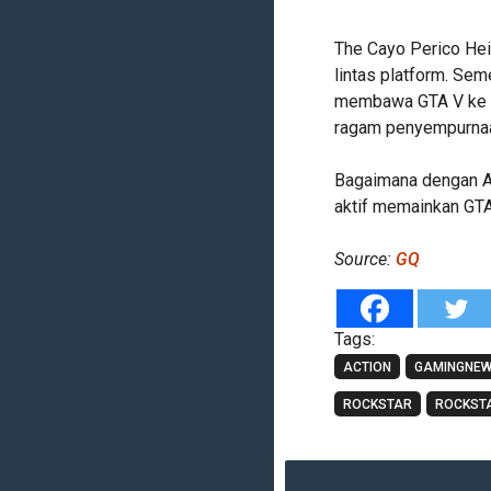
The Cayo Perico Heis
lintas platform. Seme
membawa GTA V ke p
ragam penyempurna
Bagaimana dengan An
aktif memainkan GTA 
Source:
GQ
Tags:
ACTION
GAMINGNE
ROCKSTAR
ROCKST