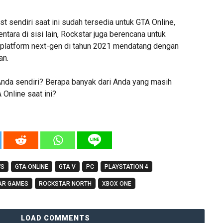
t sendiri saat ini sudah tersedia untuk GTA Online,
ntara di sisi lain, Rockstar juga berencana untuk
latform next-gen di tahun 2021 mendatang dengan
an.
da sendiri? Berapa banyak dari Anda yang masih
Online saat ini?
WS
GTA ONLINE
GTA V
PC
PLAYSTATION 4
AR GAMES
ROCKSTAR NORTH
XBOX ONE
LOAD COMMENTS