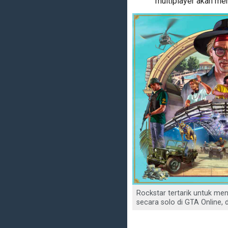
multiplayer akan mem
Rockstar tertarik untuk men
secara solo di GTA Online, 