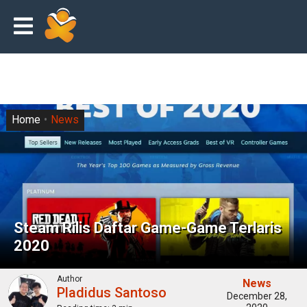
Home
News
Steam Rilis Daftar Game-Game Terlaris
2020
Author
News
Pladidus Santoso
December 28,