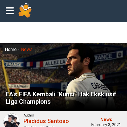
Home
News
EA’s FIFA Kembali “Kunci” Hak Eksklusif
Liga Champions
Author
News
Pladidus Santoso
February 3, 2021