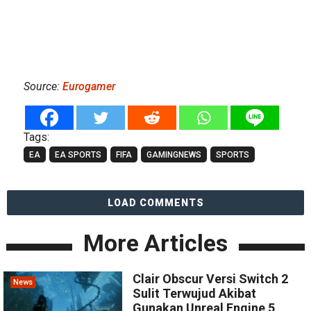
Source:
Eurogamer
Tags:
EA
EA SPORTS
FIFA
GAMINGNEWS
SPORTS
LOAD COMMENTS
More Articles
Clair Obscur Versi Switch 2
News
Sulit Terwujud Akibat
Gunakan Unreal Engine 5