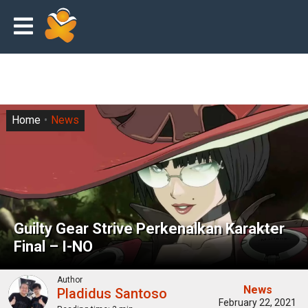
Home
News
Guilty Gear Strive Perkenalkan Karakter
Final – I-NO
Author
News
Pladidus Santoso
February 22, 2021