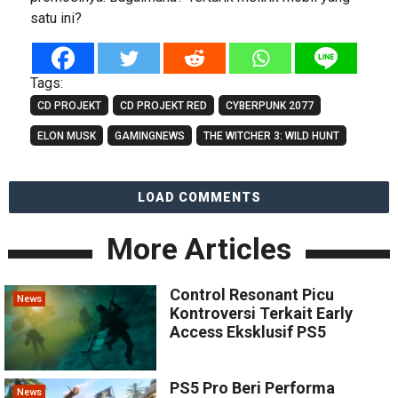
satu ini?
Tags:
CD PROJEKT
CD PROJEKT RED
CYBERPUNK 2077
ELON MUSK
GAMINGNEWS
THE WITCHER 3: WILD HUNT
LOAD COMMENTS
More Articles
Control Resonant Picu
News
Kontroversi Terkait Early
Access Eksklusif PS5
PS5 Pro Beri Performa
News