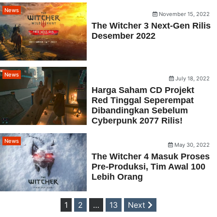
News
November 15, 2022
The Witcher 3 Next-Gen Rilis
Desember 2022
News
July 18, 2022
Harga Saham CD Projekt
Red Tinggal Seperempat
Dibandingkan Sebelum
Cyberpunk 2077 Rilis!
News
May 30, 2022
The Witcher 4 Masuk Proses
Pre-Produksi, Tim Awal 100
Lebih Orang
Posts
1
2
…
13
Next