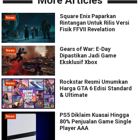
Square Enix Paparkan
News
Rintangan Untuk Rilis Versi
Fisik FFVII Revelation
Gears of War: E-Day
News
Dipastikan Jadi Game
Eksklusif Xbox
Rockstar Resmi Umumkan
News
Harga GTA 6 Edisi Standard
& Ultimate
PS5 Diklaim Kuasai Hingga
News
80% Penjualan Game Single
Player AAA