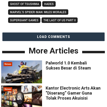
GHOST OF TSUSHIMA
HADES
MARVEL'S SPIDER-MAN: MILES MORALES
SUPERGIANT GAMES
THE LAST OF US PART II
LOAD COMMENTS
More Articles
Palworld 1.0 Kembali
News
Sukses Besar di Steam
Kantor Electronic Arts Akan
News
“Diserang” Gamer Guna
Tolak Proses Akuisisi