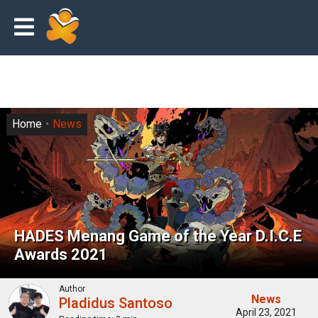
Home
News
HADES Menang Game of the Year D.I.C.E
Awards 2021
Author
News
Pladidus Santoso
April 23, 2021