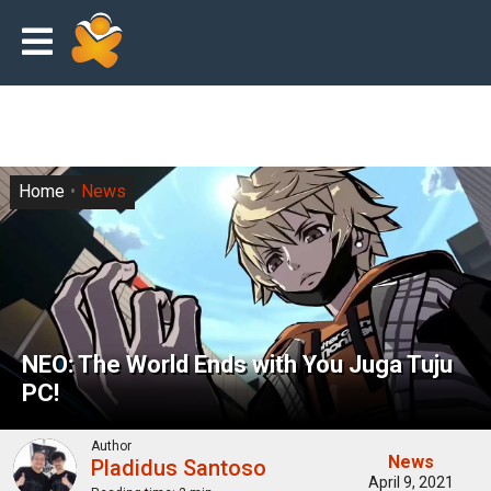
Home
News
NEO: The World Ends with You Juga Tuju
PC!
Author
News
Pladidus Santoso
April 9, 2021