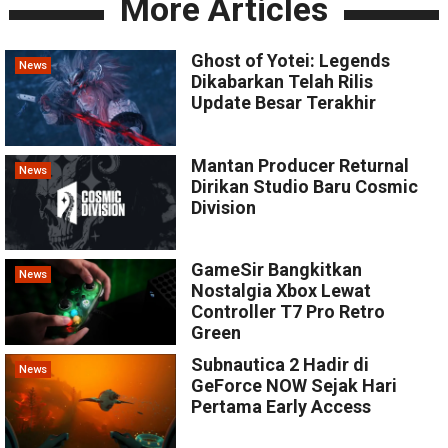
More Articles
Ghost of Yotei: Legends
News
Dikabarkan Telah Rilis
Update Besar Terakhir
Mantan Producer Returnal
News
Dirikan Studio Baru Cosmic
Division
GameSir Bangkitkan
News
Nostalgia Xbox Lewat
Controller T7 Pro Retro
Green
Subnautica 2 Hadir di
News
GeForce NOW Sejak Hari
Pertama Early Access