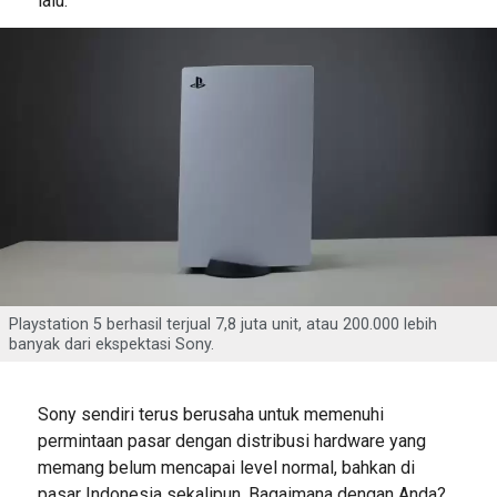
lalu.
Playstation 5 berhasil terjual 7,8 juta unit, atau 200.000 lebih
banyak dari ekspektasi Sony.
Sony sendiri terus berusaha untuk memenuhi
permintaan pasar dengan distribusi hardware yang
memang belum mencapai level normal, bahkan di
pasar Indonesia sekalipun. Bagaimana dengan Anda?