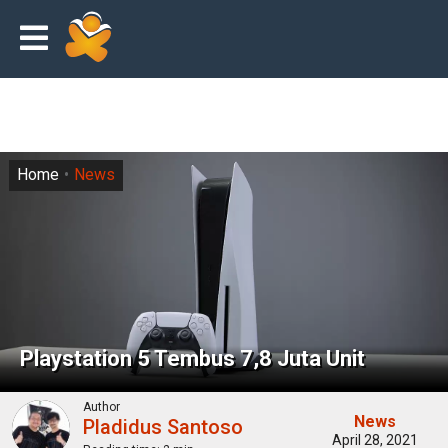
Home
News
Playstation 5 Tembus 7,8 Juta Unit
Author
News
Pladidus Santoso
April 28, 2021