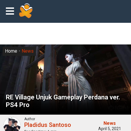
Home
News
RE Village Unjuk Gameplay Perdana ver.
PS4 Pro
Author
News
Pladidus Santoso
April 5, 2021