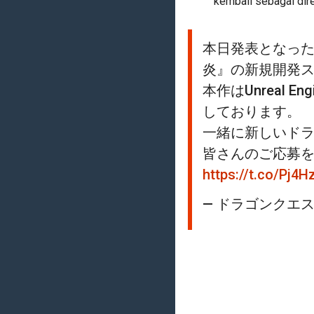
kembali sebagai dire
本日発表となった
炎』の新規開発
本作はUnreal 
しております。
一緒に新しいド
皆さんのご応募
https://t.co/Pj4H
— ドラゴンクエスト