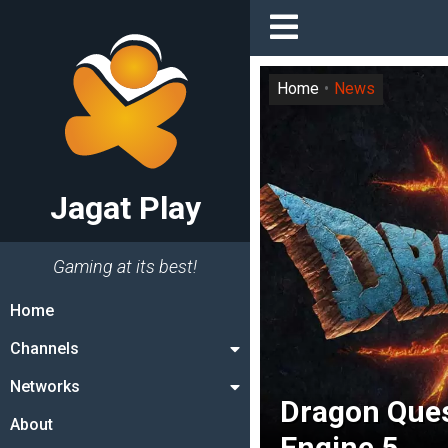
Home
News
Jagat Play
Gaming at its best!
Home
Channels
Networks
Dragon Ques
About
Engine 5