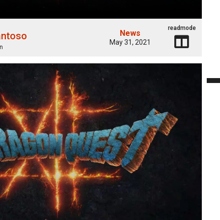
readmode
News
antoso
May 31, 2021
n