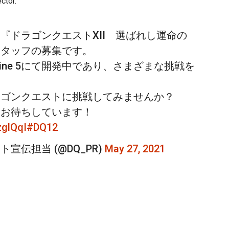
ctor.
『ドラゴンクエストXII 選ばれし運命の
スタッフの募集です。
Engine 5にて開発中であり、さまざまな挑戦を
ラゴンクエストに挑戦してみませんか？
をお待ちしています！
zglQqI
#DQ12
宣伝担当 (@DQ_PR)
May 27, 2021