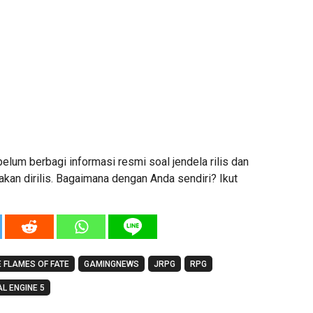
belum berbagi informasi resmi soal jendela rilis dan
akan dirilis. Bagaimana dengan Anda sendiri? Ikut
E FLAMES OF FATE
GAMINGNEWS
JRPG
RPG
L ENGINE 5