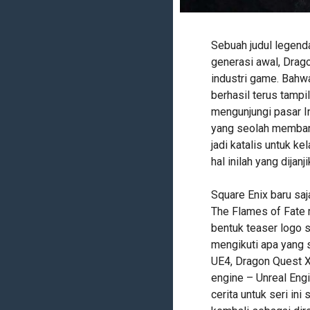
Sebuah judul legend
generasi awal, Drag
industri game. Bahw
berhasil terus tampi
mengunjungi pasar In
yang seolah memban
jadi katalis untuk k
hal inilah yang dijan
Square Enix baru sa
The Flames of Fate 
bentuk teaser logo 
mengikuti apa yang 
UE4, Dragon Quest X
engine – Unreal Eng
cerita untuk seri i