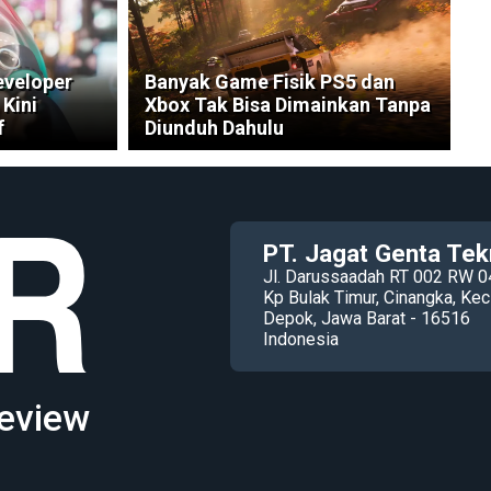
eveloper
Banyak Game Fisik PS5 dan
Kini
Xbox Tak Bisa Dimainkan Tanpa
f
Diunduh Dahulu
PT. Jagat Genta Tek
Jl. Darussaadah RT 002 RW 0
Kp Bulak Timur, Cinangka, K
Depok, Jawa Barat - 16516
Indonesia
eview