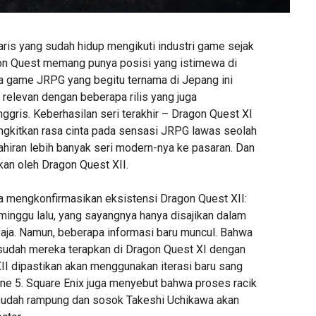
aris yang sudah hidup mengikuti industri game sejak
on Quest memang punya posisi yang istimewa di
a game JRPG yang begitu ternama di Jepang ini
l relevan dengan beberapa rilis yang juga
ggris. Keberhasilan seri terakhir – Dragon Quest XI
gkitkan rasa cinta pada sensasi JRPG lawas seolah
elahiran lebih banyak seri modern-nya ke pasaran. Dan
jikan oleh Dragon Quest XII.
ja mengkonfirmasikan eksistensi Dragon Quest XII:
minggu lalu, yang sayangnya hanya disajikan dalam
saja. Namun, beberapa informasi baru muncul. Bahwa
sudah mereka terapkan di Dragon Quest XI dengan
II dipastikan akan menggunakan iterasi baru sang
ine 5. Square Enix juga menyebut bahwa proses racik
ni sudah rampung dan sosok Takeshi Uchikawa akan