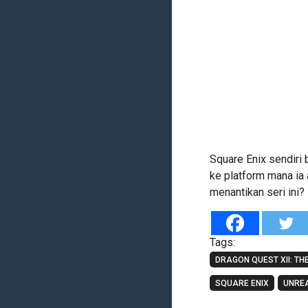
Square Enix sendiri 
ke platform mana ia 
menantikan seri ini?
Tags:
DRAGON QUEST XII: TH
SQUARE ENIX
UNREA