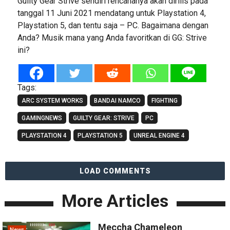
Guilty Gear Strive sendiri rencananya akan dirilis pada
tanggal 11 Juni 2021 mendatang untuk Playstation 4,
Playstation 5, dan tentu saja – PC. Bagaimana dengan
Anda? Musik mana yang Anda favoritkan di GG: Strive
ini?
Tags:
ARC SYSTEM WORKS
BANDAI NAMCO
FIGHTING
GAMINGNEWS
GUILTY GEAR: STRIVE
PC
PLAYSTATION 4
PLAYSTATION 5
UNREAL ENGINE 4
LOAD COMMENTS
More Articles
Meccha Chameleon
News