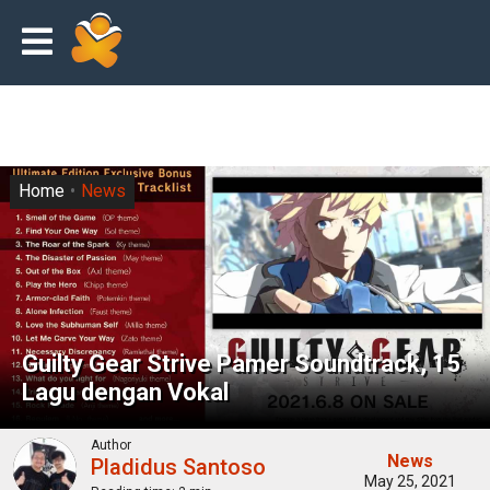
Home
News
Guilty Gear Strive Pamer Soundtrack, 15
Lagu dengan Vokal
Author
News
Pladidus Santoso
May 25, 2021