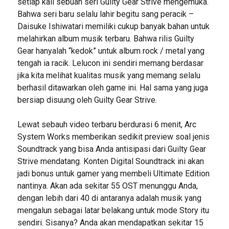
setiap kali sebuah seri Guilty Gear Strive mengemuka.
Bahwa seri baru selalu lahir begitu sang peracik –
Daisuke Ishiwatari memiliki cukup banyak bahan untuk
melahirkan album musik terbaru. Bahwa rilis Guilty
Gear hanyalah “kedok” untuk album rock / metal yang
tengah ia racik. Lelucon ini sendiri memang berdasar
jika kita melihat kualitas musik yang memang selalu
berhasil ditawarkan oleh game ini. Hal sama yang juga
bersiap disuung oleh Guilty Gear Strive.
Lewat sebauh video terbaru berdurasi 6 menit, Arc
System Works memberikan sedikit preview soal jenis
Soundtrack yang bisa Anda antisipasi dari Guilty Gear
Strive mendatang. Konten Digital Soundtrack ini akan
jadi bonus untuk gamer yang membeli Ultimate Edition
nantinya. Akan ada sekitar 55 OST menunggu Anda,
dengan lebih dari 40 di antaranya adalah musik yang
mengalun sebagai latar belakang untuk mode Story itu
sendiri. Sisanya? Anda akan mendapatkan sekitar 15