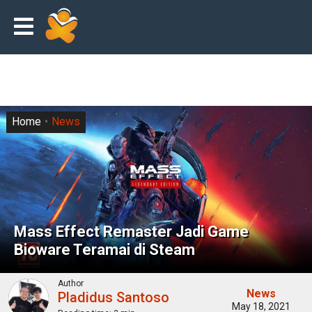
Home
News
Mass Effect Remaster Jadi Game
Bioware Teramai di Steam
Author
News
Pladidus Santoso
May 18, 2021