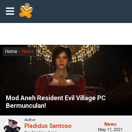
Home
News
Mod Aneh Resident Evil Village PC
Bermunculan!
Author
News
Pladidus Santoso
May 11, 2021