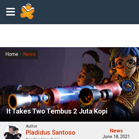
Home
News
It Takes Two Tembus 2 Juta Kopi
Author
News
Pladidus Santoso
June 18, 2021