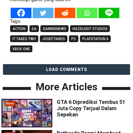
Tags:
ACTION
EA
GAMINGNEWS
HAZELIGHT STUDIOS
IT TAKES TWO
JOSEF FARES
PC
PLAYSTATION 4
XBOX ONE
LOAD COMMENTS
More Articles
GTA 6 Diprediksi Tembus 51
News
Juta Copy Terjual Dalam
Sepekan