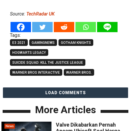
Source:
TechRadar UK
Tags:
E3 2021
GAMINGNEWS
GOTHAM KNIGHTS
HOGWARTS LEGACY
SUICIDE SQUAD: KILL THE JUSTICE LEAGUE
WARNER BROS INTERACTIVE
WARNER BROS.
LOAD COMMENTS
More Articles
Valve Dikabarkan Pernah
News
Ancam Ubisoft Soal Harga