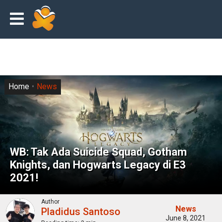
Home
News
WB: Tak Ada Suicide Squad, Gotham
Knights, dan Hogwarts Legacy di E3
2021!
Author
News
Pladidus Santoso
June 8, 2021