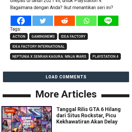
dilepas di tahun 2021 ini, untuk Playstation 4.
Bagaimana dengan Anda? Ikut menantikan seri ini?
Tags:
ACTION
GAMINGNEWS
IDEA FACTORY
IDEA FACTORY INTERNATIONAL
NEPTUNIA X SENRAN KAGURA: NINJA WARS
PLAYSTATION 4
LOAD COMMENTS
More Articles
Tanggal Rilis GTA 6 Hilang
News
dari Situs Rockstar, Picu
Kekhawatiran Akan Delay