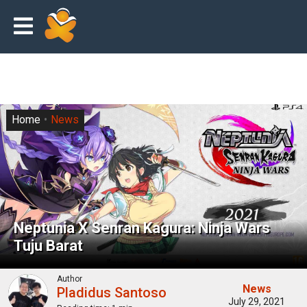
Home
News
Neptunia X Senran Kagura: Ninja Wars
Tuju Barat
Author
News
Pladidus Santoso
July 29, 2021