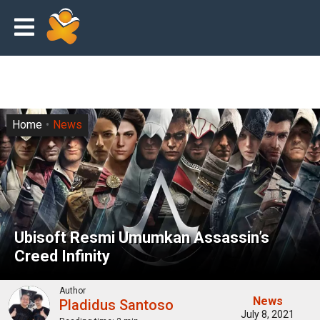
Home
News
Ubisoft Resmi Umumkan Assassin’s
Creed Infinity
Author
News
Pladidus Santoso
July 8, 2021