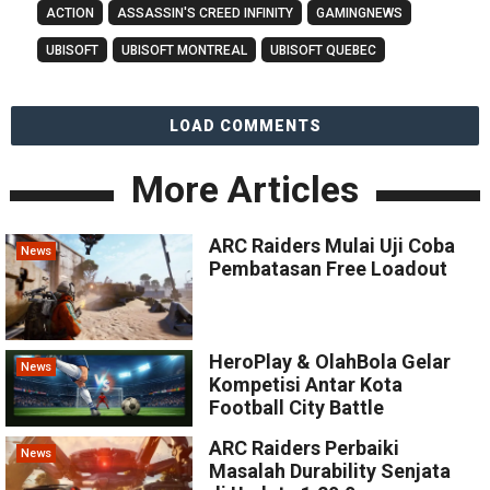
ACTION
ASSASSIN'S CREED INFINITY
GAMINGNEWS
UBISOFT
UBISOFT MONTREAL
UBISOFT QUEBEC
LOAD COMMENTS
More Articles
ARC Raiders Mulai Uji Coba
News
Pembatasan Free Loadout
HeroPlay & OlahBola Gelar
News
Kompetisi Antar Kota
Football City Battle
ARC Raiders Perbaiki
News
Masalah Durability Senjata