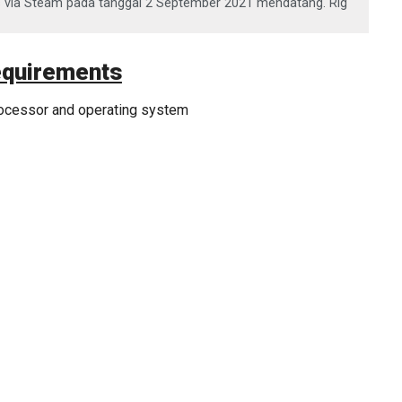
ilis via Steam pada tanggal 2 September 2021 mendatang. Rig
quirements
rocessor and operating system