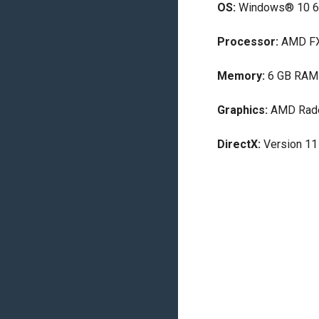
OS:
Windows® 10 64
Processor:
AMD FX-
Memory:
6 GB RAM
Graphics:
AMD Rade
DirectX:
Version 11