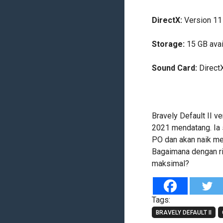
DirectX:
Version 11
Storage:
15 GB avai
Sound Card:
Direct
Bravely Default II v
2021 mendatang. Ia 
PO dan akan naik me
Bagaimana dengan ri
maksimal?
Tags:
BRAVELY DEFAULT II