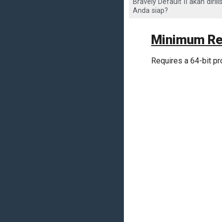
Bravely Default II akan dir
Anda siap?
Minimum Re
Requires a 64-bit p