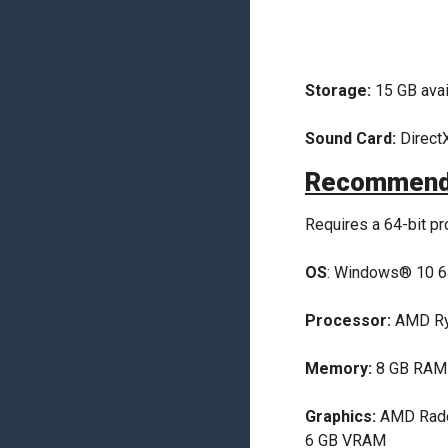
Storage:
15 GB avai
Sound Card:
Direct
Recommend
Requires a 64-bit p
OS
: Windows® 10 6
Processor:
AMD Ryz
Memory:
8 GB RAM
Graphics:
AMD Rade
6 GB VRAM