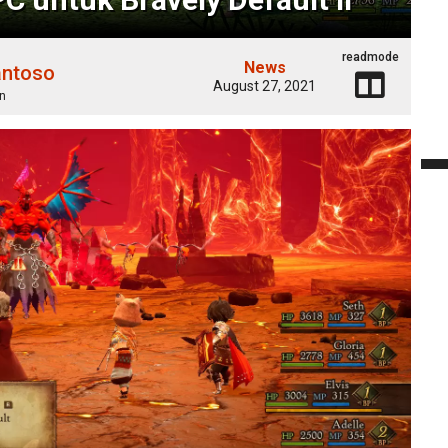
readmode
News
antoso
August 27, 2021
n