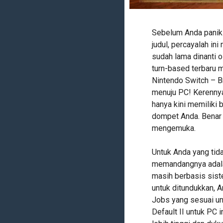
Sebelum Anda panik
judul, percayalah in
sudah lama dinanti 
turn-based terbaru m
Nintendo Switch – Br
menuju PC! Kerennya
hanya kini memiliki 
dompet Anda. Benar s
mengemuka.
Untuk Anda yang tidak
memandangnya adala
masih berbasis siste
untuk ditundukkan, 
Jobs yang sesuai unt
Default II untuk PC 