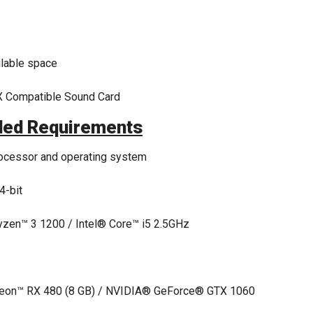
lable space
X Compatible Sound Card
ed Requirements
rocessor and operating system
4-bit
en™ 3 1200 / Intel® Core™ i5 2.5GHz
on™ RX 480 (8 GB) / NVIDIA® GeForce® GTX 1060