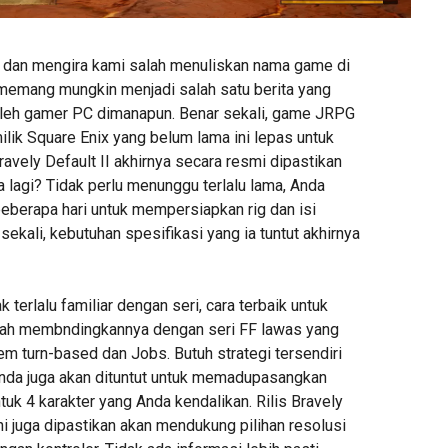
 dan mengira kami salah menuliskan nama game di
i memang mungkin menjadi salah satu berita yang
oleh gamer PC dimanapun. Benar sekali, game JRPG
ilik Square Enix yang belum lama ini lepas untuk
avely Default II akhirnya secara resmi dipastikan
 lagi? Tidak perlu menunggu terlalu lama, Anda
beberapa hari untuk mempersiapkan rig dan isi
ekali, kebutuhan spesifikasi yang ia tuntut akhirnya
 terlalu familiar dengan seri, cara terbaik untuk
h membndingkannya dengan seri FF lawas yang
m turn-based dan Jobs. Butuh strategi tersendiri
Anda juga akan dituntut untuk memadupasangkan
uk 4 karakter yang Anda kendalikan. Rilis Bravely
ini juga dipastikan akan mendukung pilihan resolusi