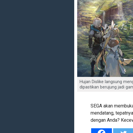
Hujan Dislike langsung meng
dipastikan berujung jadi ga
SEGA akan membuka t
mendatang, tepatnya
dengan Anda? Kecewa