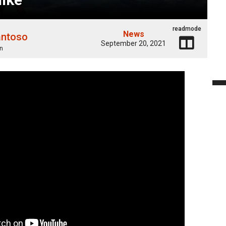
readmode
News
antoso
September 20, 2021
n