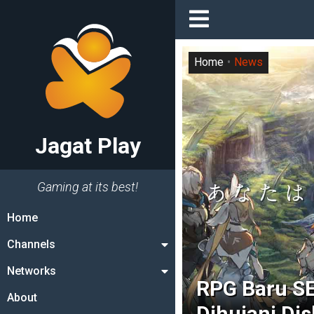
Home
News
Jagat Play
Gaming at its best!
Home
Channels
Networks
RPG Baru SE
About
Dihujani Dis