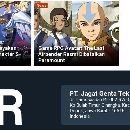
News
Rayakan
Game RPG Avatar: The Last
rakter S-
Airbender Resmi Dibatalkan
Paramount
PT. Jagat Genta Tek
Jl. Darussaadah RT 002 RW 0
Kp Bulak Timur, Cinangka, K
Depok, Jawa Barat - 16516
Indonesia