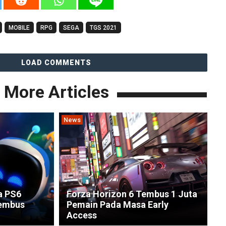
MOBILE
RPG
SEGA
TGS 2021
LOAD COMMENTS
More Articles
News
a PS6
Forza Horizon 6 Tembus 1 Juta
Tembus
Pemain Pada Masa Early
Access