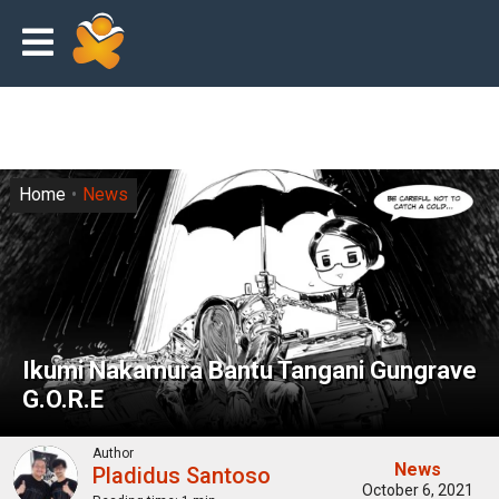
Home
News
Ikumi Nakamura Bantu Tangani Gungrave
G.O.R.E
Author
News
Pladidus Santoso
October 6, 2021