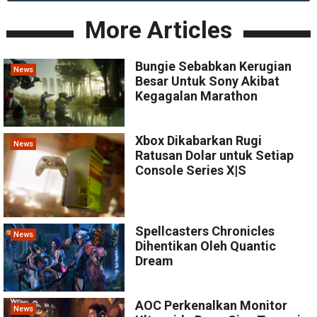
More Articles
Bungie Sebabkan Kerugian
News
Besar Untuk Sony Akibat
Kegagalan Marathon
Xbox Dikabarkan Rugi
News
Ratusan Dolar untuk Setiap
Console Series X|S
Spellcasters Chronicles
News
Dihentikan Oleh Quantic
Dream
AOC Perkenalkan Monitor
News