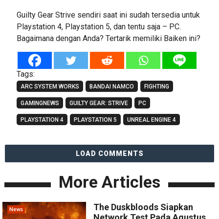
Guilty Gear Strive sendiri saat ini sudah tersedia untuk
Playstation 4, Playstation 5, dan tentu saja – PC.
Bagaimana dengan Anda? Tertarik memiliki Baiken ini?
Tags:
ARC SYSTEM WORKS
BANDAI NAMCO
FIGHTING
GAMINGNEWS
GUILTY GEAR: STRIVE
PC
PLAYSTATION 4
PLAYSTATION 5
UNREAL ENGINE 4
LOAD COMMENTS
More Articles
The Duskbloods Siapkan
News
Network Test Pada Agustus