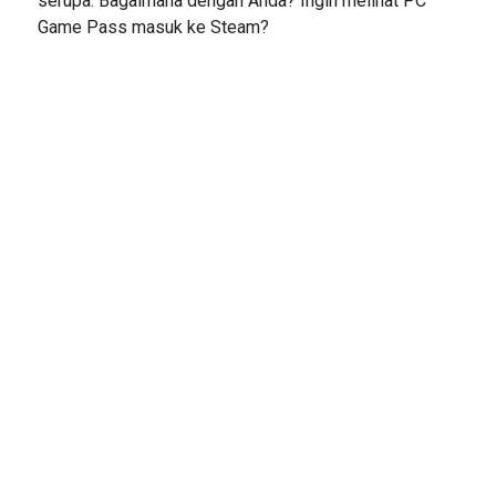
serupa. Bagaimana dengan Anda? Ingin melihat PC
Game Pass masuk ke Steam?