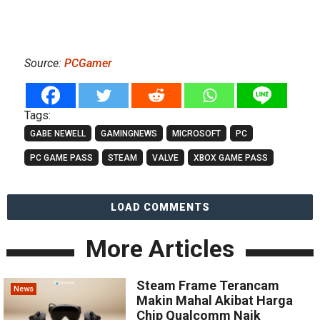
Source:
PCGamer
Tags:
GABE NEWELL
GAMINGNEWS
MICROSOFT
PC
PC GAME PASS
STEAM
VALVE
XBOX GAME PASS
LOAD COMMENTS
More Articles
Steam Frame Terancam
News
Makin Mahal Akibat Harga
Chip Qualcomm Naik