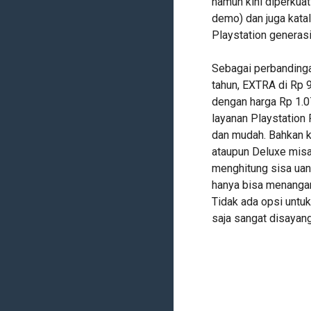
namun kini diperkua
demo) dan juga katal
Playstation generas
Sebagai perbandingan
tahun, EXTRA di Rp 9
dengan harga Rp 1.07
layanan Playstation P
dan mudah. Bahkan ke
ataupun Deluxe misa
menghitung sisa uang
hanya bisa menangan
Tidak ada opsi untuk
saja sangat disayan