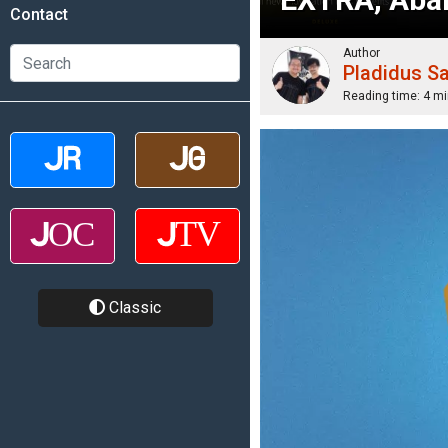
Contact
Author
Pladidus S
Reading time:
4 mi
Classic