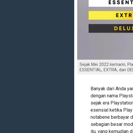
Sejak Mei 2022 kemarin, Play
ESSENTIAL, EXTRA, dan DE
Banyak dari Anda yan
dengan nama Playsta
sejak era Playstatio
esensial ketika Play
notabene berbayar d
sebagian besar mode
itu, yang kemudian d