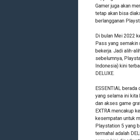
Gamer juga akan men
tetap akan bisa dia
berlangganan Playst
Di bulan Mei 2022 k
Pass yang semakin 
bekerja. Jadi alih-al
sebelumnya, Playstat
Indonesia) kini terb
DELUXE.
ESSENTIAL berada di
yang selama ini kita
dan akses game grat
EXTRA mencakup keu
kesempatan untuk m
Playstation 5 yang b
termahal adalah DEL