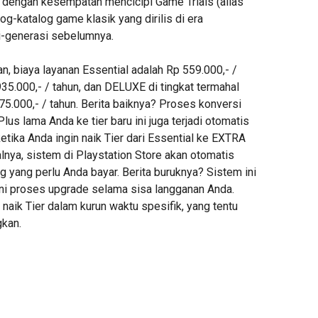
t dengan kesempatan mencicipi Game Trials (alias
og-katalog game klasik yang dirilis di era
i-generasi sebelumnya.
, biaya layanan Essential adalah Rp 559.000,- /
35.000,- / tahun, dan DELUXE di tingkat termahal
5.000,- / tahun. Berita baiknya? Proses konversi
lus lama Anda ke tier baru ini juga terjadi otomatis
tika Anda ingin naik Tier dari Essential ke EXTRA
lnya, sistem di Playstation Store akan otomatis
 yang perlu Anda bayar. Berita buruknya? Sistem ini
i proses upgrade selama sisa langganan Anda.
 naik Tier dalam kurun waktu spesifik, yang tentu
gkan.