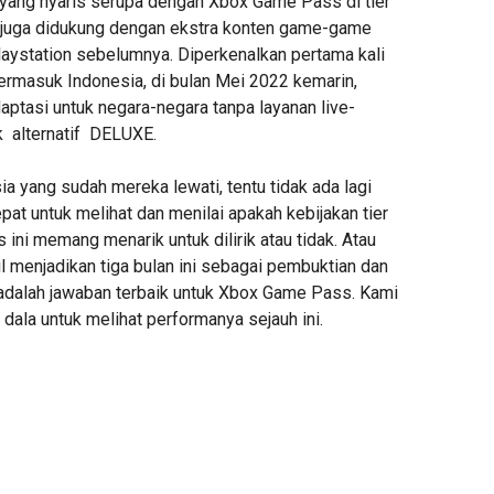
ang nyaris serupa dengan Xbox Game Pass di tier
ng juga didukung dengan ekstra konten game-game
Playstation sebelumnya. Diperkenalkan pertama kali
termasuk Indonesia, di bulan Mei 2022 kemarin,
daptasi untuk negara-negara tanpa layanan live-
k alternatif DELUXE.
ia yang sudah mereka lewati, tentu tidak ada lagi
at untuk melihat dan menilai apakah kebijakan tier
s ini memang menarik untuk dilirik atau tidak. Atau
l menjadikan tiga bulan ini sebagai pembuktian dan
 adalah jawaban terbaik untuk Xbox Game Pass. Kami
dala untuk melihat performanya sejauh ini.