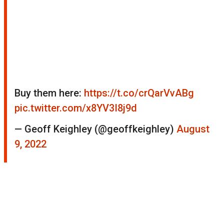
Buy them here:
https://t.co/crQarVvABg
pic.twitter.com/x8YV3I8j9d
— Geoff Keighley (@geoffkeighley)
August
9, 2022