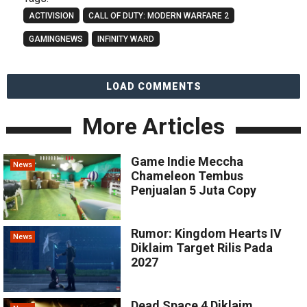
ACTIVISION
CALL OF DUTY: MODERN WARFARE 2
GAMINGNEWS
INFINITY WARD
LOAD COMMENTS
More Articles
Game Indie Meccha
News
Chameleon Tembus
Penjualan 5 Juta Copy
Rumor: Kingdom Hearts IV
News
Diklaim Target Rilis Pada
2027
Dead Space 4 Diklaim