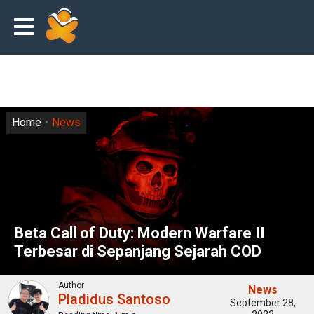
Home
News
Beta Call of Duty: Modern Warfare II
Terbesar di Sepanjang Sejarah COD
Author
News
Pladidus Santoso
September 28,