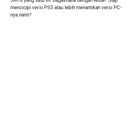
JRPG yang satu ini. Bagaimana dengan Anda? Siap
mencicipi versi PS5 atau lebih menantikan versi PC-
nya nanti?