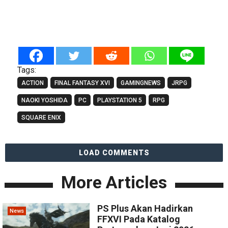
Tags:
ACTION
FINAL FANTASY XVI
GAMINGNEWS
JRPG
NAOKI YOSHIDA
PC
PLAYSTATION 5
RPG
SQUARE ENIX
LOAD COMMENTS
More Articles
PS Plus Akan Hadirkan
News
FFXVI Pada Katalog