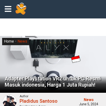
Home
News
Adapter Playstation VR2 untuk PC Resmi
Masuk indonesia, Harga 1 Juta Rupiah!
Author
News
Pladidus Santoso
June 5, 2024