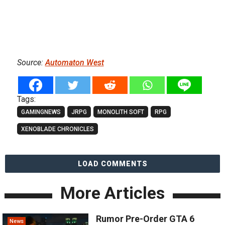
Source:
Automaton West
Tags:
GAMINGNEWS
JRPG
MONOLITH SOFT
RPG
XENOBLADE CHRONICLES
LOAD COMMENTS
More Articles
Rumor Pre-Order GTA 6
News