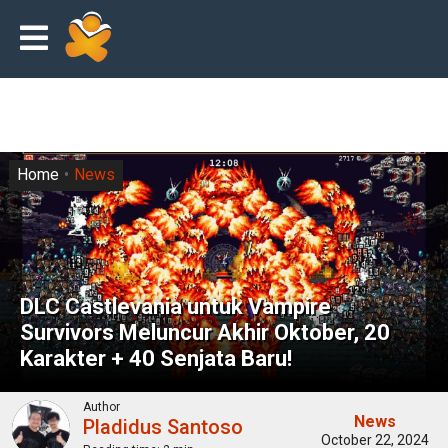
Home
News
DLC Castlevania untuk Vampire
Survivors Meluncur Akhir Oktober, 20
Karakter + 40 Senjata Baru!
Author
News
Pladidus Santoso
October 22, 2024