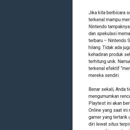
Jika kita berbicara
terkenal mampu menj
Nintendo tampaknya 
dan spekulasi meman
terbaru – Nintendo S
hilang. Tidak ada j
kehadiran produk se
terhitung unik. Nam
terkenal efektif “me
mereka sendiri.
Benar sekali, Anda 
mengumumkan rencana
Playtest ini akan be
Online yang saat in
gamer yang tertarik u
diri lewat situs ter