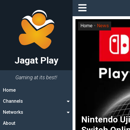
Home
News
Jagat Play
Gaming at its best!
Home
Channels
Networks
Nintendo Uji
About
Switch Onlin