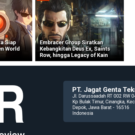
a Siap
Embracer Group Siratkan
en World
Kebangkitan Deus Ex, Saints
Row, hingga Legacy of Kain
PT. Jagat Genta Tek
Jl. Darussaadah RT 002 RW 0
Kp Bulak Timur, Cinangka, K
Depok, Jawa Barat - 16516
Indonesia