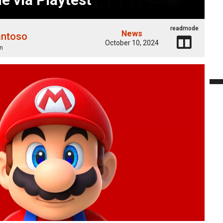
readmode
News
antoso
October 10, 2024
n