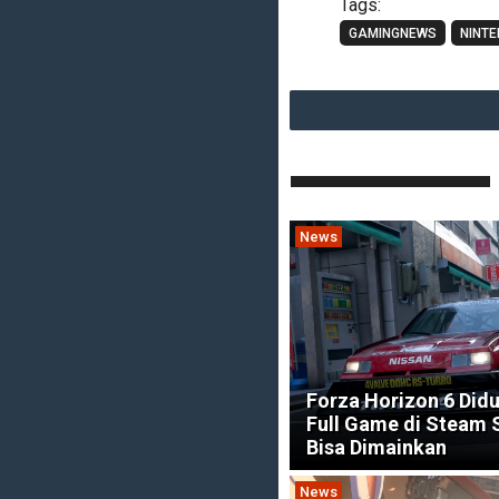
Tags:
GAMINGNEWS
NINT
News
Forza Horizon 6 Did
Full Game di Steam
Bisa Dimainkan
News