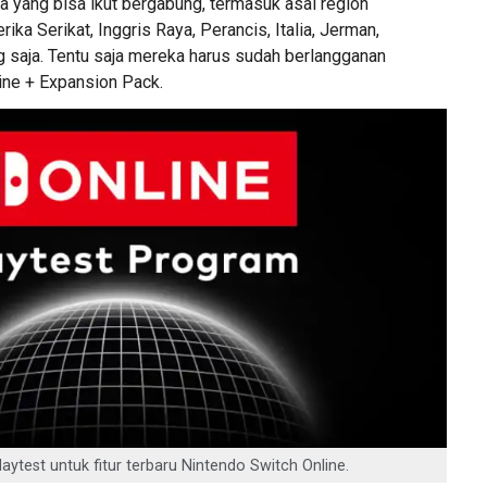
a yang bisa ikut bergabung, termasuk asal region
ika Serikat, Inggris Raya, Perancis, Italia, Jerman,
 saja. Tentu saja mereka harus sudah berlangganan
ine + Expansion Pack.
ytest untuk fitur terbaru Nintendo Switch Online.