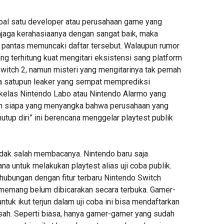
 soal satu developer atau perusahaan game yang
aga kerahasiaanya dengan sangat baik, maka
pantas memuncaki daftar tersebut. Walaupun rumor
g terhitung kuat mengitari eksistensi sang platform
witch 2, namun misteri yang mengitarinya tak pernah
uga satupun leaker yang sempat memprediksi
kelas Nintendo Labo atau Nintendo Alarmo yang
un siapa yang menyangka bahwa perusahaan yang
nutup diri” ini berencana menggelar playtest publik
tidak salah membacanya. Nintendo baru saja
 untuk melakukan playtest alias uji coba publik.
rhubungan dengan fitur terbaru Nintendo Switch
i memang belum dibicarakan secara terbuka. Gamer-
ntuk ikut terjun dalam uji coba ini bisa mendaftarkan
pisah. Seperti biasa, hanya gamer-gamer yang sudah