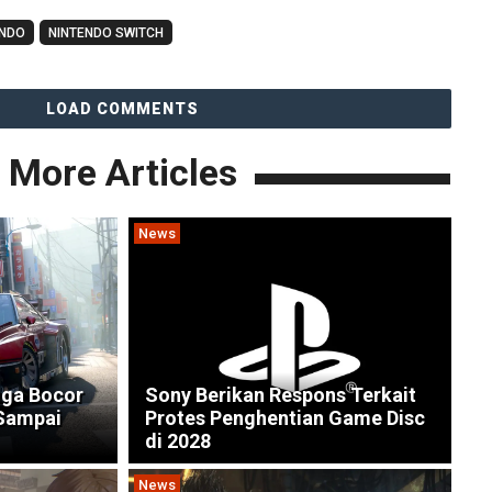
ENDO
NINTENDO SWITCH
LOAD COMMENTS
More Articles
News
uga Bocor
Sony Berikan Respons Terkait
 Sampai
Protes Penghentian Game Disc
di 2028
News