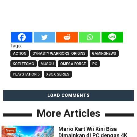
Tags:
ACTION
DYNASTY WARRIORS: ORIGINS
GAMINGNEWS
KOEI TECMO
MUSOU
OMEGA FORCE
PC
PLAYSTATION 5
XBOX SERIES
LOAD COMMENTS
More Articles
Mario Kart Wii Kini Bisa
News
Dimainkan di PC dengan 4K