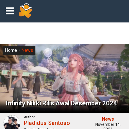
Home
News
Infinity Nikki Rilis Awal Desember 2024
Author
News
Pladidus Santoso
November 14,