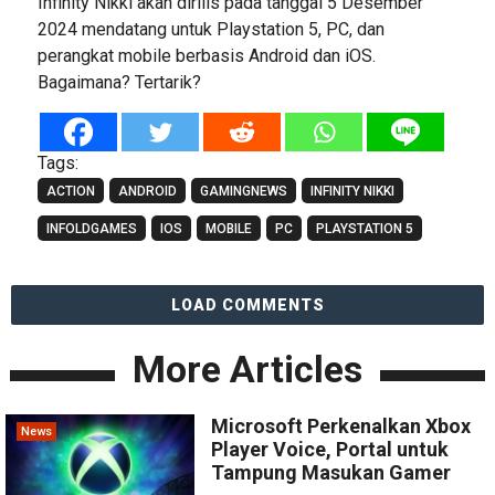
Infinity Nikki akan dirilis pada tanggal 5 Desember
2024 mendatang untuk Playstation 5, PC, dan
perangkat mobile berbasis Android dan iOS.
Bagaimana? Tertarik?
Tags:
ACTION
ANDROID
GAMINGNEWS
INFINITY NIKKI
INFOLDGAMES
IOS
MOBILE
PC
PLAYSTATION 5
LOAD COMMENTS
More Articles
Microsoft Perkenalkan Xbox
News
Player Voice, Portal untuk
Tampung Masukan Gamer