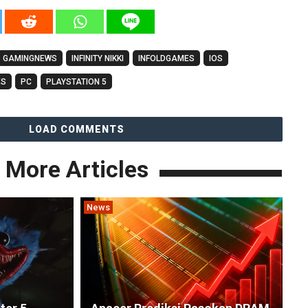
GAMINGNEWS
INFINITY NIKKI
INFOLDGAMES
IOS
ES
PC
PLAYSTATION 5
LOAD COMMENTS
More Articles
News