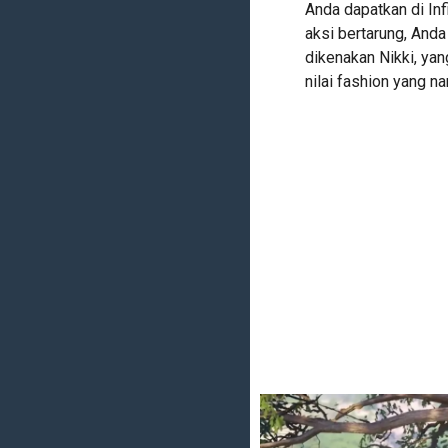
Anda dapatkan di Infi
aksi bertarung, Anda
dikenakan Nikki, y
nilai fashion yang n