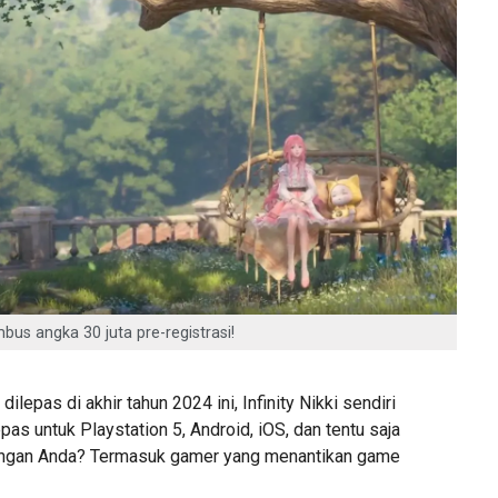
mbus angka 30 juta pre-registrasi!
ilepas di akhir tahun 2024 ini, Infinity Nikki sendiri
pas untuk Playstation 5, Android, iOS, dan tentu saja
ngan Anda? Termasuk gamer yang menantikan game