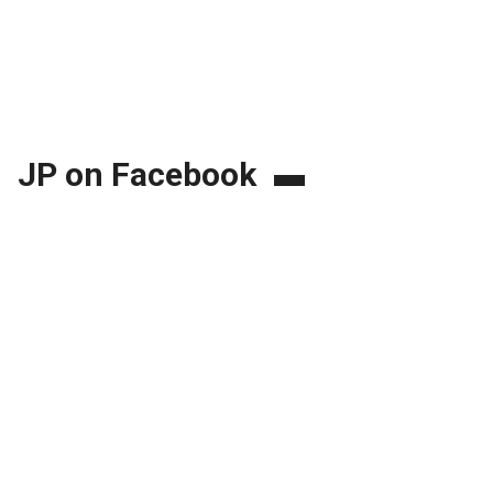
JP on Facebook