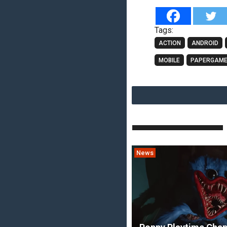
Tags:
ACTION
ANDROID
MOBILE
PAPERGAM
News