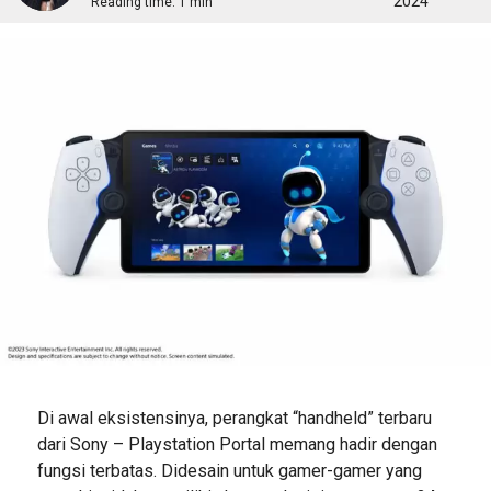
2024
Reading time:
1 min
Di awal eksistensinya, perangkat “handheld” terbaru
dari Sony – Playstation Portal memang hadir dengan
fungsi terbatas. Didesain untuk gamer-gamer yang