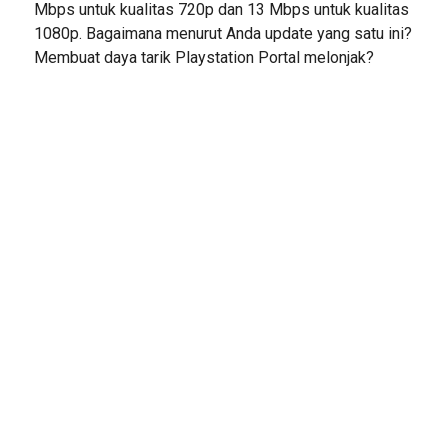
Mbps untuk kualitas 720p dan 13 Mbps untuk kualitas
1080p. Bagaimana menurut Anda update yang satu ini?
Membuat daya tarik Playstation Portal melonjak?