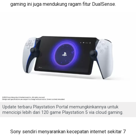
gaming ini juga mendukung ragam fitur DualSense.
Update terbaru Playstation Portal memungkinkannya untuk
mencicipi lebih dari 120 game Playstation 5 via cloud gaming.
Sony sendiri menyarankan kecepatan internet sekitar 7