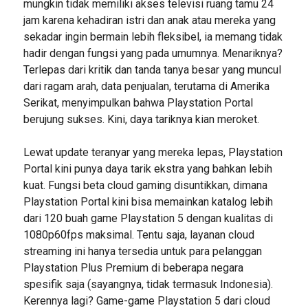
mungkin tidak memiliki akses televisi ruang tamu 24
jam karena kehadiran istri dan anak atau mereka yang
sekadar ingin bermain lebih fleksibel, ia memang tidak
hadir dengan fungsi yang pada umumnya. Menariknya?
Terlepas dari kritik dan tanda tanya besar yang muncul
dari ragam arah, data penjualan, terutama di Amerika
Serikat, menyimpulkan bahwa Playstation Portal
berujung sukses. Kini, daya tariknya kian meroket.
Lewat update teranyar yang mereka lepas, Playstation
Portal kini punya daya tarik ekstra yang bahkan lebih
kuat. Fungsi beta cloud gaming disuntikkan, dimana
Playstation Portal kini bisa memainkan katalog lebih
dari 120 buah game Playstation 5 dengan kualitas di
1080p60fps maksimal. Tentu saja, layanan cloud
streaming ini hanya tersedia untuk para pelanggan
Playstation Plus Premium di beberapa negara
spesifik saja (sayangnya, tidak termasuk Indonesia).
Kerennya lagi? Game-game Playstation 5 dari cloud