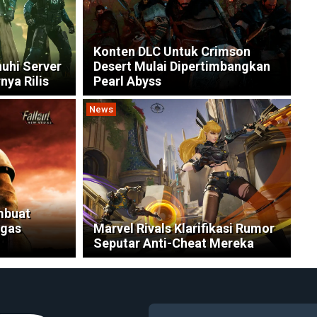
Konten DLC Untuk Crimson
nuhi Server
Desert Mulai Dipertimbangkan
nya Rilis
Pearl Abyss
News
mbuat
egas
Marvel Rivals Klarifikasi Rumor
Seputar Anti-Cheat Mereka