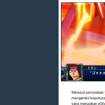
Menurut pernyataan y
mengambil keputusan
yang merugikan eSho