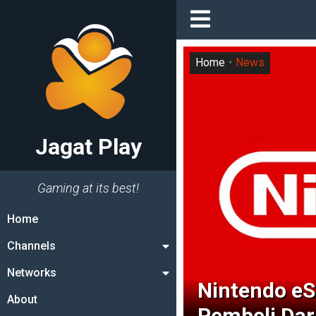
Home
News
Jagat Play
Gaming at its best!
Home
Channels
Networks
Nintendo eS
About
Pembeli Dar