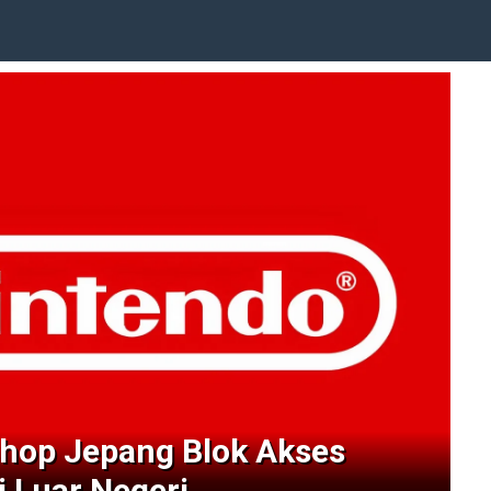
hop Jepang Blok Akses
i Luar Negeri