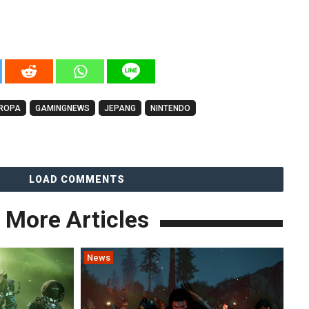
ROPA
GAMINGNEWS
JEPANG
NINTENDO
LOAD COMMENTS
More Articles
News