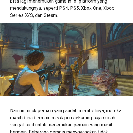
bisa lagi menemukan game ini di platform yang
mendukungnya, seperti PS4, PS5, Xbox One, Xbox
Series X/S, dan Steam.
Namun untuk pemain yang sudah membelinya, mereka
masih bisa bermain meskipun sekarang saja sudah
sangat sulit untuk menemukan pemain yang masih
bermain. Beberapa pemain menyayangkan tidak