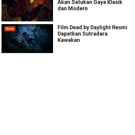
Akan Satukan Gaya Klasik
dan Modern
Film Dead by Daylight Resmi
News
Dapatkan Sutradara
Kawakan