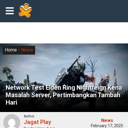
Home
News
Network Test Elden Ring Nightreign Kena
Masalah Server, Pertimbangkan Tambah
Hari
Author
News
Jagat Play
February 17, 2025