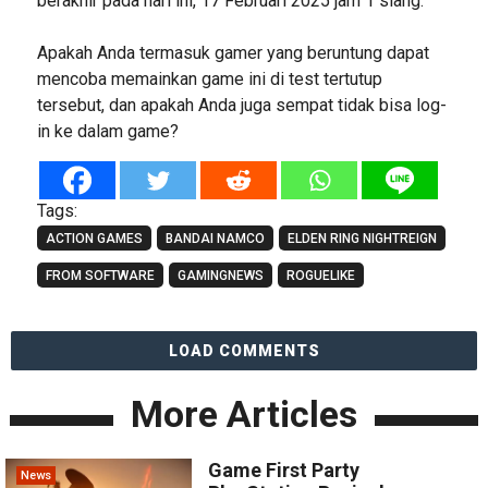
berakhir pada hari ini, 17 Februari 2025 jam 1 siang.
Apakah Anda termasuk gamer yang beruntung dapat
mencoba memainkan game ini di test tertutup
tersebut, dan apakah Anda juga sempat tidak bisa log-
in ke dalam game?
Tags:
ACTION GAMES
BANDAI NAMCO
ELDEN RING NIGHTREIGN
FROM SOFTWARE
GAMINGNEWS
ROGUELIKE
LOAD COMMENTS
More Articles
Game First Party
News