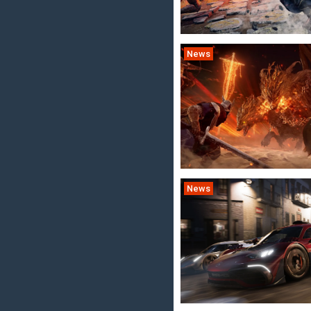
News
News