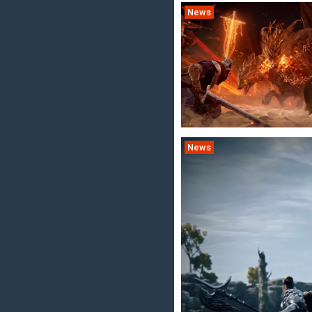
News
News