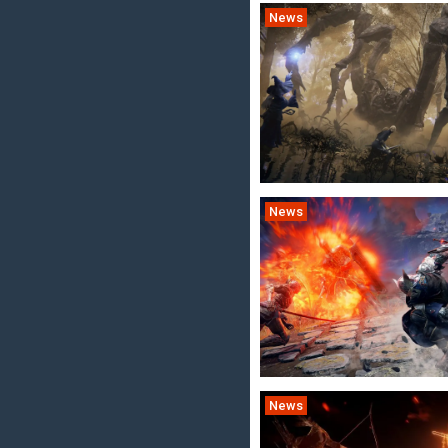
News
News
News