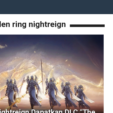
den ring nightreign
Nightreign Dapatkan DLC “The