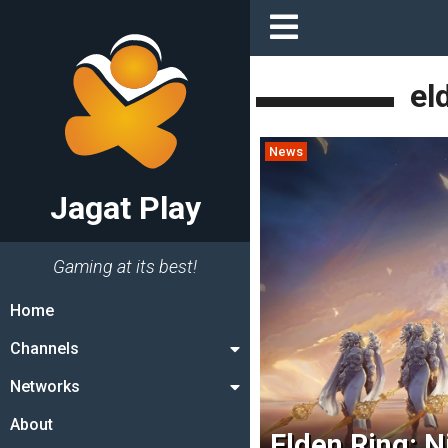
el
News
Jagat Play
Gaming at its best!
Home
Channels
Networks
About
Elden Ring: 