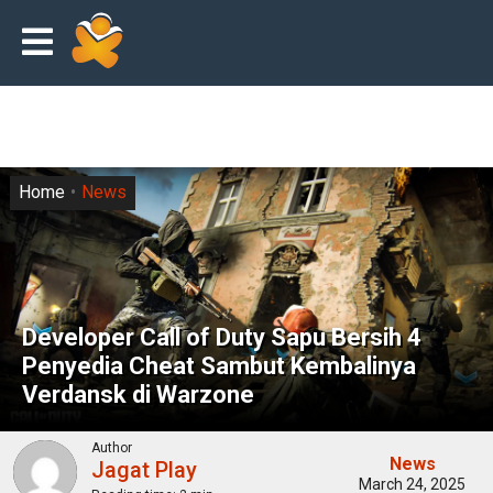
Home
News
Developer Call of Duty Sapu Bersih 4
Penyedia Cheat Sambut Kembalinya
Verdansk di Warzone
Author
News
Jagat Play
March 24, 2025