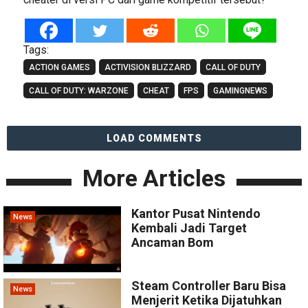
Tags:
ACTION GAMES
ACTIVISION BLIZZARD
CALL OF DUTY
CALL OF DUTY: WARZONE
CHEAT
FPS
GAMINGNEWS
LOAD COMMENTS
More Articles
Kantor Pusat Nintendo
News
Kembali Jadi Target
Ancaman Bom
Steam Controller Baru Bisa
News
Menjerit Ketika Dijatuhkan