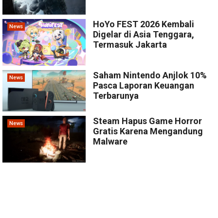
HoYo FEST 2026 Kembali
News
Digelar di Asia Tenggara,
Termasuk Jakarta
Saham Nintendo Anjlok 10%
News
Pasca Laporan Keuangan
Terbarunya
Steam Hapus Game Horror
News
Gratis Karena Mengandung
Malware