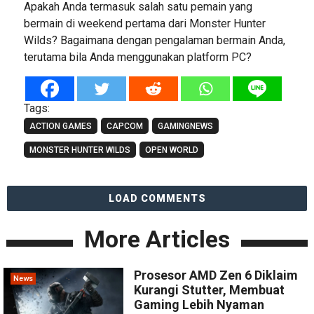
Apakah Anda termasuk salah satu pemain yang
bermain di weekend pertama dari Monster Hunter
Wilds? Bagaimana dengan pengalaman bermain Anda,
terutama bila Anda menggunakan platform PC?
Tags:
ACTION GAMES
CAPCOM
GAMINGNEWS
MONSTER HUNTER WILDS
OPEN WORLD
LOAD COMMENTS
More Articles
Prosesor AMD Zen 6 Diklaim
News
Kurangi Stutter, Membuat
Gaming Lebih Nyaman