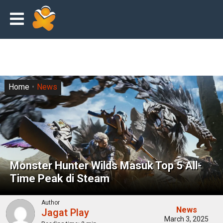
Home
News
Monster Hunter Wilds Masuk Top 5 All-
Time Peak di Steam
Author
News
Jagat Play
March 3, 2025