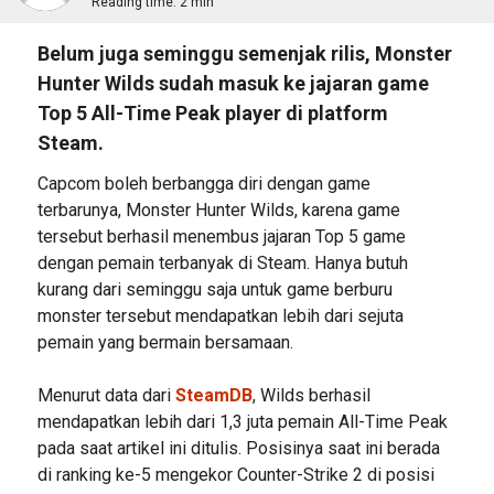
Reading time:
2 min
Belum juga seminggu semenjak rilis, Monster
Hunter Wilds sudah masuk ke jajaran game
Top 5 All-Time Peak player di platform
Steam.
Capcom boleh berbangga diri dengan game
terbarunya, Monster Hunter Wilds, karena game
tersebut berhasil menembus jajaran Top 5 game
dengan pemain terbanyak di Steam. Hanya butuh
kurang dari seminggu saja untuk game berburu
monster tersebut mendapatkan lebih dari sejuta
pemain yang bermain bersamaan.
Menurut data dari
SteamDB
, Wilds berhasil
mendapatkan lebih dari 1,3 juta pemain All-Time Peak
pada saat artikel ini ditulis. Posisinya saat ini berada
di ranking ke-5 mengekor Counter-Strike 2 di posisi